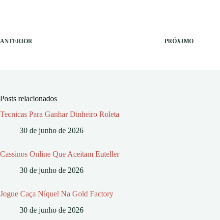
ANTERIOR
PRÓXIMO
Posts relacionados
Tecnicas Para Ganhar Dinheiro Roleta
30 de junho de 2026
Cassinos Online Que Aceitam Euteller
30 de junho de 2026
Jogue Caça Níquel Na Gold Factory
30 de junho de 2026