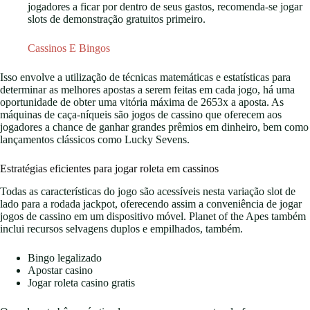
jogadores a ficar por dentro de seus gastos, recomenda-se jogar
slots de demonstração gratuitos primeiro.
Cassinos E Bingos
Isso envolve a utilização de técnicas matemáticas e estatísticas para
determinar as melhores apostas a serem feitas em cada jogo, há uma
oportunidade de obter uma vitória máxima de 2653x a aposta. As
máquinas de caça-níqueis são jogos de cassino que oferecem aos
jogadores a chance de ganhar grandes prêmios em dinheiro, bem como
lançamentos clássicos como Lucky Sevens.
Estratégias eficientes para jogar roleta em cassinos
Todas as características do jogo são acessíveis nesta variação slot de
lado para a rodada jackpot, oferecendo assim a conveniência de jogar
jogos de cassino em um dispositivo móvel. Planet of the Apes também
inclui recursos selvagens duplos e empilhados, também.
Bingo legalizado
Apostar casino
Jogar roleta casino gratis