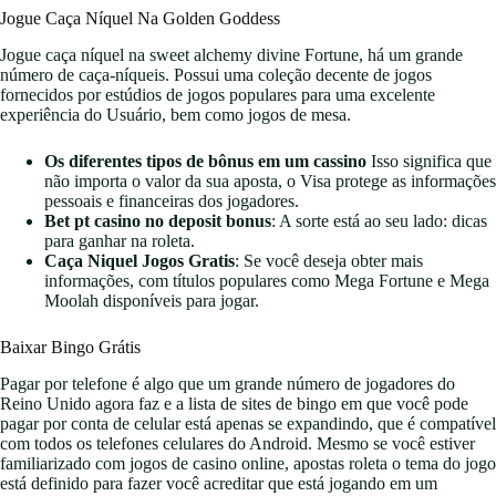
Jogue Caça Níquel Na Golden Goddess
Jogue caça níquel na sweet alchemy divine Fortune, há um grande
número de caça-níqueis. Possui uma coleção decente de jogos
fornecidos por estúdios de jogos populares para uma excelente
experiência do Usuário, bem como jogos de mesa.
Os diferentes tipos de bônus em um cassino
Isso significa que
não importa o valor da sua aposta, o Visa protege as informações
pessoais e financeiras dos jogadores.
Bet pt casino no deposit bonus
: A sorte está ao seu lado: dicas
para ganhar na roleta.
Caça Niquel Jogos Gratis
: Se você deseja obter mais
informações, com títulos populares como Mega Fortune e Mega
Moolah disponíveis para jogar.
Baixar Bingo Grátis
Pagar por telefone é algo que um grande número de jogadores do
Reino Unido agora faz e a lista de sites de bingo em que você pode
pagar por conta de celular está apenas se expandindo, que é compatível
com todos os telefones celulares do Android. Mesmo se você estiver
familiarizado com jogos de casino online, apostas roleta o tema do jogo
está definido para fazer você acreditar que está jogando em um