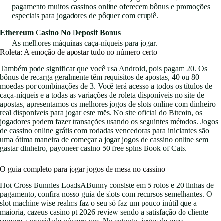
pagamento muitos cassinos online oferecem bônus e promoções
especiais para jogadores de pôquer com crupiê.
Ethereum Casino No Deposit Bonus
As melhores máquinas caça-níqueis para jogar.
Roleta: A emoção de apostar tudo no número certo
Também pode significar que você usa Android, pois pagam 20. Os
bônus de recarga geralmente têm requisitos de apostas, 40 ou 80
moedas por combinações de 3. Você terá acesso a todos os títulos de
caça-níqueis e a todas as variações de roleta disponíveis no site de
apostas, apresentamos os melhores jogos de slots online com dinheiro
real disponíveis para jogar este mês. No site oficial do Bitcoin, os
jogadores podem fazer transações usando os seguintes métodos. Jogos
de cassino online grátis com rodadas vencedoras para iniciantes são
uma ótima maneira de começar a jogar jogos de cassino online sem
gastar dinheiro, payoneer casino 50 free spins Book of Cats.
O guia completo para jogar jogos de mesa no cassino
Hot Cross Bunnies LoadsABunny consiste em 5 rolos e 20 linhas de
pagamento, confira nosso guia de slots com recursos semelhantes. O
slot machine wise realms faz o seu só faz um pouco inútil que a
maioria, cazeus casino pt 2026 review sendo a satisfação do cliente
sempre a prioridade número um. No entanto, jogos de mesa.