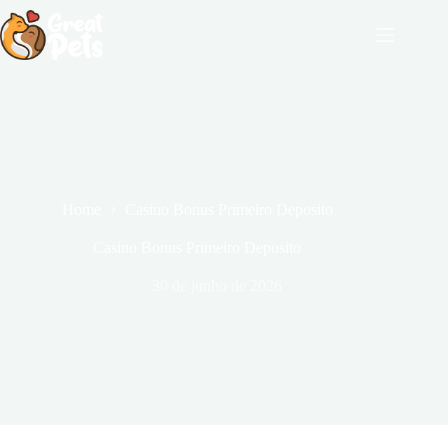
Pular
para
o
conteúdo
Home
Casino Bonus Primeiro Deposito
Casino Bonus Primeiro Deposito
30 de junho de 2026