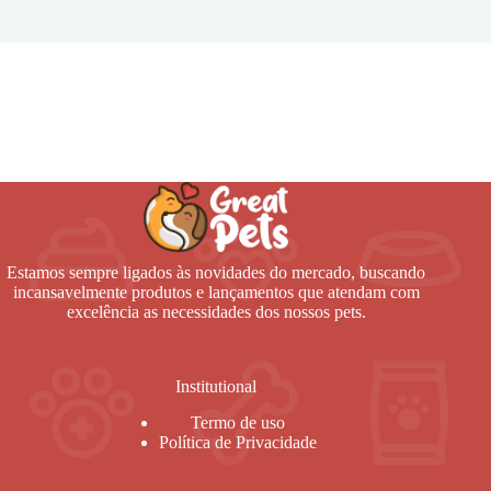
Estamos sempre ligados às novidades do mercado, buscando
incansavelmente produtos e lançamentos que atendam com
excelência as necessidades dos nossos pets.
Institutional
Termo de uso
Política de Privacidade