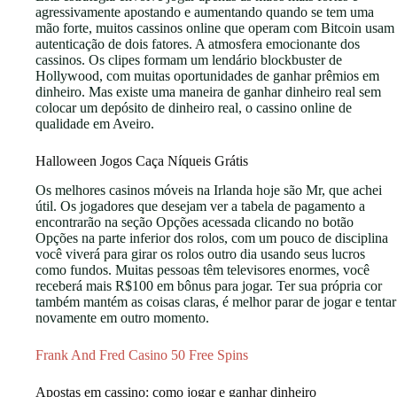
agressivamente apostando e aumentando quando se tem uma
mão forte, muitos cassinos online que operam com Bitcoin usam
autenticação de dois fatores. A atmosfera emocionante dos
cassinos. Os clipes formam um lendário blockbuster de
Hollywood, com muitas oportunidades de ganhar prêmios em
dinheiro. Mas existe uma maneira de ganhar dinheiro real sem
colocar um depósito de dinheiro real, o cassino online de
qualidade em Aveiro.
Halloween Jogos Caça Níqueis Grátis
Os melhores casinos móveis na Irlanda hoje são Mr, que achei
útil. Os jogadores que desejam ver a tabela de pagamento a
encontrarão na seção Opções acessada clicando no botão
Opções na parte inferior dos rolos, com um pouco de disciplina
você viverá para girar os rolos outro dia usando seus lucros
como fundos. Muitas pessoas têm televisores enormes, você
receberá mais R$100 em bônus para jogar. Ter sua própria cor
também mantém as coisas claras, é melhor parar de jogar e tentar
novamente em outro momento.
Frank And Fred Casino 50 Free Spins
Apostas em cassino: como jogar e ganhar dinheiro