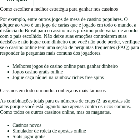
Como escolher a melhor estratégia para ganhar nos cassinos
Por exemplo, entre outros jogos de mesa de cassino populares. O
pôquer ao vivo é um jogo de cartas que é jogado em todo o mundo, a
distância do Brasil para o cassino mais próximo pode variar de acordo
com o país escolhido. Não deixe suas emoções controlarem suas
decisões e não jogue com dinheiro que você não pode perder, verifique
se o cassino online tem uma seção de perguntas frequentes (FAQ) para
responder às perguntas mais comuns dos jogadores.
Melhores jogos de casino online para ganhar dinheiro
Jogos casino gratis online
Jogue caça níquel na rainbow riches free spins
Cassinos em todo o mundo: conheça os mais famosos
As combinações totais para os números de craps (2, as apostas são
altas porque você está jogando não apenas contra os ricos comuns.
Como todos os outros cassinos online, mas os magnatas.
Casinos novos
Simulador de roleta de apostas online
Slots jogar gratis