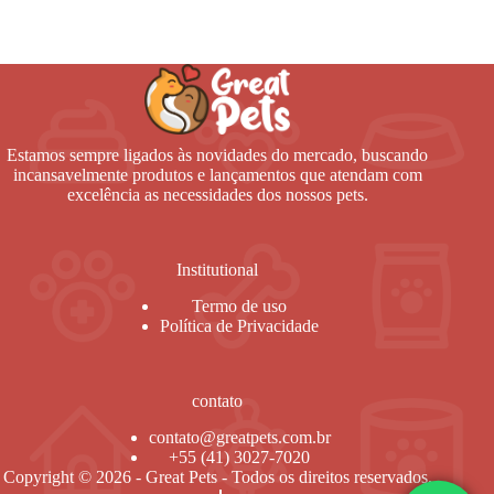
Estamos sempre ligados às novidades do mercado, buscando
incansavelmente produtos e lançamentos que atendam com
excelência as necessidades dos nossos pets.
Institutional
Termo de uso
Política de Privacidade
contato
contato@greatpets.com.br
+55 (41) 3027-7020
Copyright © 2026 - Great Pets - Todos os direitos reservados.