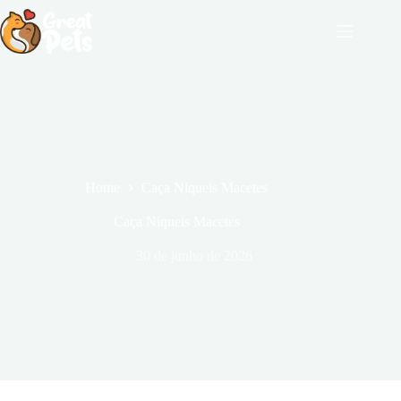
Pular
para
o
conteúdo
Home
Caça Niqueis Macetes
Caça Niqueis Macetes
30 de junho de 2026