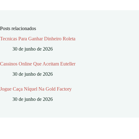
Posts relacionados
Tecnicas Para Ganhar Dinheiro Roleta
30 de junho de 2026
Cassinos Online Que Aceitam Euteller
30 de junho de 2026
Jogue Caça Níquel Na Gold Factory
30 de junho de 2026