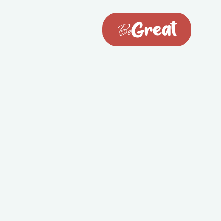
Great
Be