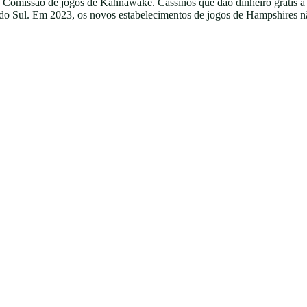
, Comissão de jogos de Kahnawake. Cassinos que dão dinheiro grátis a g
do Sul. Em 2023, os novos estabelecimentos de jogos de Hampshires não