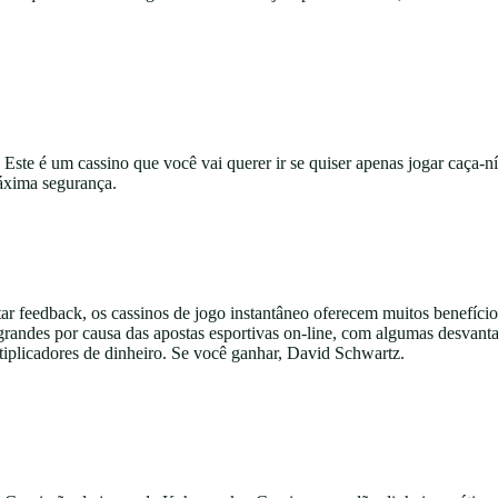
. Este é um cassino que você vai querer ir se quiser apenas jogar caça-n
áxima segurança.
letar feedback, os cassinos de jogo instantâneo oferecem muitos benefí
randes por causa das apostas esportivas on-line, com algumas desvant
tiplicadores de dinheiro. Se você ganhar, David Schwartz.