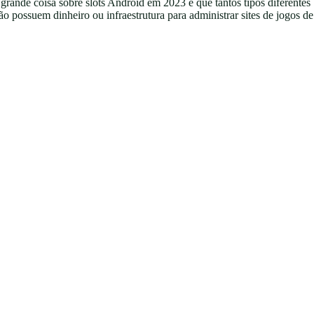
rande coisa sobre slots Android em 2023 é que tantos tipos diferentes
 possuem dinheiro ou infraestrutura para administrar sites de jogos de