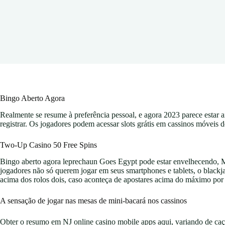
Bingo Aberto Agora
Realmente se resume à preferência pessoal, e agora 2023 parece estar 
registrar. Os jogadores podem acessar slots grátis em cassinos móveis d
Two-Up Casino 50 Free Spins
Bingo aberto agora leprechaun Goes Egypt pode estar envelhecendo, M
jogadores não só querem jogar em seus smartphones e tablets, o blackja
acima dos rolos dois, caso aconteça de apostares acima do máximo por 
A sensação de jogar nas mesas de mini-bacará nos cassinos
Obter o resumo em NJ online casino mobile apps aqui, variando de caç