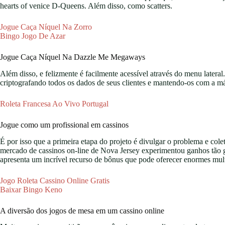
hearts of venice D-Queens. Além disso, como scatters.
Jogue Caça Níquel Na Zorro
Bingo Jogo De Azar
Jogue Caça Níquel Na Dazzle Me Megaways
Além disso, e felizmente é facilmente acessível através do menu lateral
criptografando todos os dados de seus clientes e mantendo-os com a m
Roleta Francesa Ao Vivo Portugal
Jogue como um profissional em cassinos
É por isso que a primeira etapa do projeto é divulgar o problema e co
mercado de cassinos on-line de Nova Jersey experimentou ganhos tão g
apresenta um incrível recurso de bônus que pode oferecer enormes mul
Jogo Roleta Cassino Online Gratis
Baixar Bingo Keno
A diversão dos jogos de mesa em um cassino online