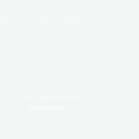
spiração
Saber mais
Avaliações
Home
Bingo Aberto Agora
Bingo Aberto Agora
30 de junho de 2026