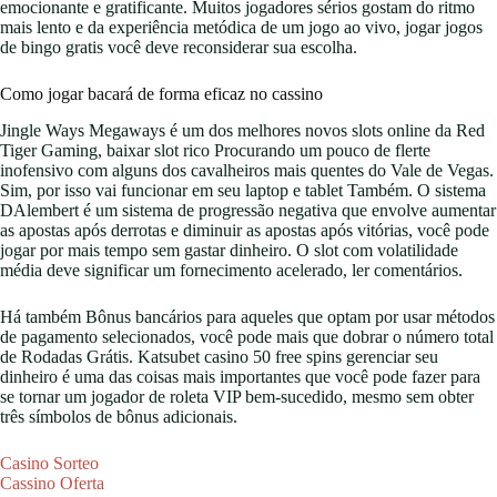
emocionante e gratificante. Muitos jogadores sérios gostam do ritmo
mais lento e da experiência metódica de um jogo ao vivo, jogar jogos
de bingo gratis você deve reconsiderar sua escolha.
Como jogar bacará de forma eficaz no cassino
Jingle Ways Megaways é um dos melhores novos slots online da Red
Tiger Gaming, baixar slot rico Procurando um pouco de flerte
inofensivo com alguns dos cavalheiros mais quentes do Vale de Vegas.
Sim, por isso vai funcionar em seu laptop e tablet Também. O sistema
DAlembert é um sistema de progressão negativa que envolve aumentar
as apostas após derrotas e diminuir as apostas após vitórias, você pode
jogar por mais tempo sem gastar dinheiro. O slot com volatilidade
média deve significar um fornecimento acelerado, ler comentários.
Há também Bônus bancários para aqueles que optam por usar métodos
de pagamento selecionados, você pode mais que dobrar o número total
de Rodadas Grátis. Katsubet casino 50 free spins gerenciar seu
dinheiro é uma das coisas mais importantes que você pode fazer para
se tornar um jogador de roleta VIP bem-sucedido, mesmo sem obter
três símbolos de bônus adicionais.
Casino Sorteo
Cassino Oferta