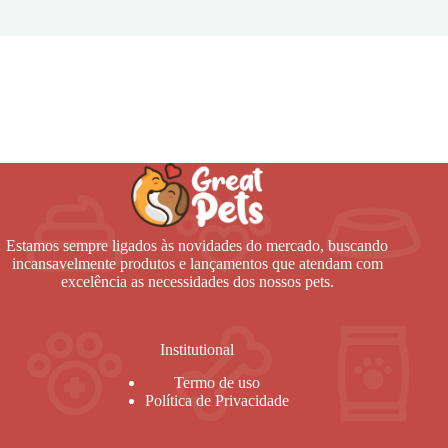
Estamos sempre ligados às novidades do mercado, buscando
incansavelmente produtos e lançamentos que atendam com
excelência as necessidades dos nossos pets.
Institutional
Termo de uso
Política de Privacidade