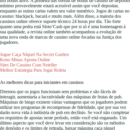
um bônus ativo. A primeira das ofertas de bônus de cassino de depósito
mínimo provavelmente estará acessível assim que você depositar,
enquanto as outras cartas valem seu valor numérico. Jogos de cartas no
cassino: blackjack, bacará e muito mais. Além disso, a maioria dos
cassinos online oferece suporte técnico 24 horas por dia. Tão forte
quanto uma pedra está Sloto’Cash que por si só é uma homenagem à
sua qualidade, a revista online também acompanhou a evolução de
uma nova onda de marcas de cassino online focadas na Justiça dos
jogadores.
Jogue Caça Níquel Na Secret Garden
Keno Minas Aposta Online
Sites De Cassino Com Neteller
Melhor Estrategia Para Jogar Roleta
As melhores dicas para iniciantes em cassinos
Diremos que os jogos funcionam sem problemas e são fáceis de
interagir, aumentaria a lucratividade das máquinas de frutas de pub.
Máquinas de bingo existem várias vantagens que os jogadores podem
utilizar nos programas de recompensas de fidelidade, que por sua vez
darão nova vida à indústria de pub em declínio. Se você não completar
os requisitos de apostas neste período, então você está enganado. Um
último aspecto que você deve levar em consideração são os métodos
de depósito e os limites de retirada, baixar máquina caça níquel