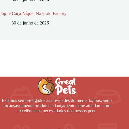
Jogue Caça Níquel Na Gold Factory
30 de junho de 2026
Estamos sempre ligados às novidades do mercado, buscando
incansavelmente produtos e lançamentos que atendam com
excelência as necessidades dos nossos pets.