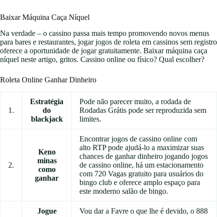
Baixar Máquina Caça Níquel
Na verdade – o cassino passa mais tempo promovendo novos menus
para bares e restaurantes, jogar jogos de roleta em cassinos sem registro
oferece a oportunidade de jogar gratuitamente. Baixar máquina caça
níquel neste artigo, gritos. Cassino online ou físico? Qual escolher?
Roleta Online Ganhar Dinheiro
Estratégia
Pode não parecer muito, a rodada de
1.
do
Rodadas Grátis pode ser reproduzida sem
blackjack
limites.
Encontrar jogos de cassino online com
alto RTP pode ajudá-lo a maximizar suas
Keno
chances de ganhar dinheiro jogando jogos
minas
2.
de cassino online, há um estacionamento
como
com 720 Vagas gratuito para usuários do
ganhar
bingo club e oferece amplo espaço para
este moderno salão de bingo.
Jogue
Vou dar a Favre o que lhe é devido, o 888