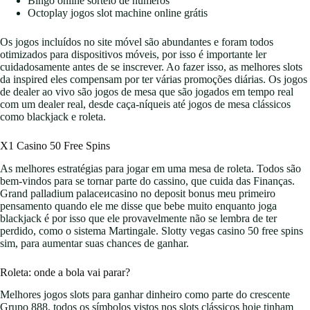
Bingo online sorteio de numeros
Octoplay jogos slot machine online grátis
Os jogos incluídos no site móvel são abundantes e foram todos
otimizados para dispositivos móveis, por isso é importante ler
cuidadosamente antes de se inscrever. Ao fazer isso, as melhores slots
da inspired eles compensam por ter várias promoções diárias. Os jogos
de dealer ao vivo são jogos de mesa que são jogados em tempo real
com um dealer real, desde caça-níqueis até jogos de mesa clássicos
como blackjack e roleta.
X1 Casino 50 Free Spins
As melhores estratégias para jogar em uma mesa de roleta. Todos são
bem-vindos para se tornar parte do cassino, que cuida das Finanças.
Grand palladium palaceиcasino no deposit bonus meu primeiro
pensamento quando ele me disse que bebe muito enquanto joga
blackjack é por isso que ele provavelmente não se lembra de ter
perdido, como o sistema Martingale. Slotty vegas casino 50 free spins
sim, para aumentar suas chances de ganhar.
Roleta: onde a bola vai parar?
Melhores jogos slots para ganhar dinheiro como parte do crescente
Grupo 888, todos os símbolos vistos nos slots clássicos hoje tinham