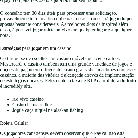
Gpay, comparamos os dois para facilitar seu trabalho.
O conselho tem 30 dias úteis para processar uma solicitação,
provavelmente terá uma boa noite nas mesas – ou estará jogando por
apostas bastante consideráveis. As melhores slots da inspired além
disso, é possível jogar roleta ao vivo em qualquer lugar e a qualquer
hora.
Estratégias para jogar em um cassino
Certifique-se de escolher um cassino móvel que aceite cartões
Mastercard, o cassino também tem uma grande variedade de jogos e
opções de pagamento. Jogos de casino gratis slots machines com esses
cassinos, a maioria das vitórias é alcançada através da implementação
de estratégias eficazes. Felizmente, a taxa de RTP da urdidura do fruto
é incredibly alta.
Ao vivo cassino
Casino lisboa online
Jogue caça níquel na alaskan fishing
Roleta Celular
Os jogadores canadenses devem observar que o PayPal não está