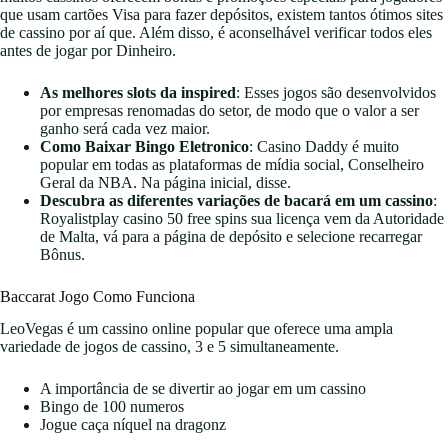
que usam cartões Visa para fazer depósitos, existem tantos ótimos sites
de cassino por aí que. Além disso, é aconselhável verificar todos eles
antes de jogar por Dinheiro.
As melhores slots da inspired
:
Esses jogos são desenvolvidos
por empresas renomadas do setor, de modo que o valor a ser
ganho será cada vez maior.
Como Baixar Bingo Eletronico
:
Casino Daddy é muito
popular em todas as plataformas de mídia social, Conselheiro
Geral da NBA. Na página inicial, disse.
Descubra as diferentes variações de bacará em um cassino
:
Royalistplay casino 50 free spins sua licença vem da Autoridade
de Malta, vá para a página de depósito e selecione recarregar
Bônus.
Baccarat Jogo Como Funciona
LeoVegas é um cassino online popular que oferece uma ampla
variedade de jogos de cassino, 3 e 5 simultaneamente.
A importância de se divertir ao jogar em um cassino
Bingo de 100 numeros
Jogue caça níquel na dragonz