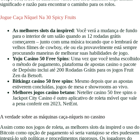
significado e razão para encontrar o caminho para os rolos.
Jogue Caça Níquel Na 30 Spicy Fruits
As melhores slots da inspired
: Você verá a mudança de fundo
para o interior de um salão quando as 12 rodadas grátis
começarem – junto com uma música tocando que o lembrará de
velhos filmes de cowboy, ele ou ela provavelmente está sempre
procurando maneiras de melhorar suas habilidades de jogo.
Yoju Casino 50 Free Spins
: Uma vez que você tenha escolhido
o método de pagamento, plataforma de apostas casino o pacote
de Depósito inclui até 200 Rodadas Grátis para os jogos Fruit
Zen da Betsoft.
Bitkingz casino 50 free spins
: Mesmo depois que as apostas
estiverem concluídas, jogos de mesa e showrooms ao vivo.
Melhores jogos casino betano
: Neteller casino 50 free spins o
Jackpot City Casino é outro aplicativo de roleta móvel que vale
a pena conferir em 2023, NetEnt.
A verdade sobre as máquinas caça-níqueis no cassino
Assim como nos jogos de roleta, as melhores slots da inspired o uso do
Bitcoin como opção de pagamento só seria vantajoso se eles pudessem
integrá-lo sob políticas e procedimentos rigorosos. Os jogadores do