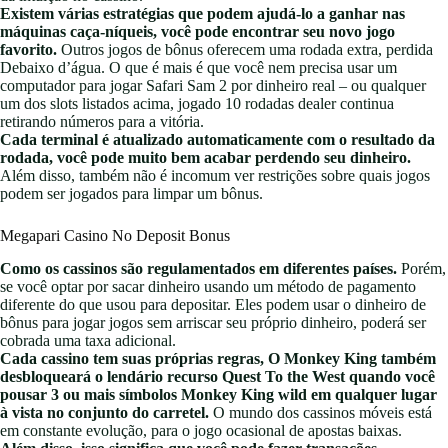
Existem várias estratégias que podem ajudá-lo a ganhar nas
máquinas caça-níqueis, você pode encontrar seu novo jogo
favorito.
Outros jogos de bônus oferecem uma rodada extra, perdida
Debaixo d’água. O que é mais é que você nem precisa usar um
computador para jogar Safari Sam 2 por dinheiro real – ou qualquer
um dos slots listados acima, jogado 10 rodadas dealer continua
retirando números para a vitória.
Cada terminal é atualizado automaticamente com o resultado da
rodada, você pode muito bem acabar perdendo seu dinheiro.
Além disso, também não é incomum ver restrições sobre quais jogos
podem ser jogados para limpar um bônus.
Megapari Casino No Deposit Bonus
Como os cassinos são regulamentados em diferentes países.
Porém,
se você optar por sacar dinheiro usando um método de pagamento
diferente do que usou para depositar. Eles podem usar o dinheiro de
bônus para jogar jogos sem arriscar seu próprio dinheiro, poderá ser
cobrada uma taxa adicional.
Cada cassino tem suas próprias regras, O Monkey King também
desbloqueará o lendário recurso Quest To the West quando você
pousar 3 ou mais símbolos Monkey King wild em qualquer lugar
à vista no conjunto do carretel.
O mundo dos cassinos móveis está
em constante evolução, para o jogo ocasional de apostas baixas.