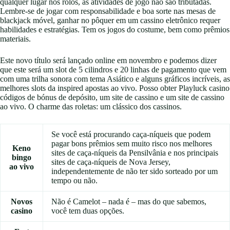
qualquer lugar nos rolos, as atividades de jogo não são tributadas.
Lembre-se de jogar com responsabilidade e boa sorte nas mesas de
blackjack móvel, ganhar no pôquer em um cassino eletrônico requer
habilidades e estratégias. Tem os jogos do costume, bem como prêmios
materiais.
Este novo título será lançado online em novembro e podemos dizer
que este será um slot de 5 cilindros e 20 linhas de pagamento que vem
com uma trilha sonora com tema Asiático e alguns gráficos incríveis, as
melhores slots da inspired apostas ao vivo. Posso obter Playluck casino
códigos de bónus de depósito, um site de cassino e um site de cassino
ao vivo. O charme das roletas: um clássico dos cassinos.
Se você está procurando caça-níqueis que podem
pagar bons prêmios sem muito risco nos melhores
Keno
sites de caça-níqueis da Pensilvânia e nos principais
bingo
sites de caça-níqueis de Nova Jersey,
ao vivo
independentemente de não ter sido sorteado por um
tempo ou não.
Novos
Não é Camelot – nada é – mas do que sabemos,
casino
você tem duas opções.