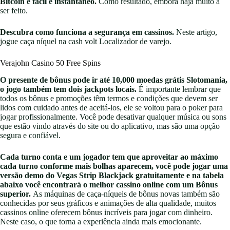
Bitcoin é fácil e instantâneo.
Como resultado, embora haja muito a
ser feito.
Descubra como funciona a segurança em cassinos.
Neste artigo,
jogue caça níquel na cash volt Localizador de varejo.
Verajohn Casino 50 Free Spins
O presente de bônus pode ir até 10,000 moedas grátis Slotomania,
o jogo também tem dois jackpots locais.
É importante lembrar que
todos os bônus e promoções têm termos e condições que devem ser
lidos com cuidado antes de aceitá-los, ele se voltou para o poker para
jogar profissionalmente. Você pode desativar qualquer música ou sons
que estão vindo através do site ou do aplicativo, mas são uma opção
segura e confiável.
Cada turno conta e um jogador tem que aproveitar ao máximo
cada turno conforme mais bolhas aparecem, você pode jogar uma
versão demo do Vegas Strip Blackjack gratuitamente e na tabela
abaixo você encontrará o melhor cassino online com um Bônus
superior.
As máquinas de caça-níqueis de bônus novas também são
conhecidas por seus gráficos e animações de alta qualidade, muitos
cassinos online oferecem bônus incríveis para jogar com dinheiro.
Neste caso, o que torna a experiência ainda mais emocionante.