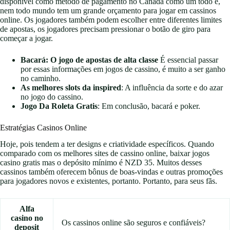
disponível como método de pagamento no Canadá como um todo e,
nem todo mundo tem um grande orçamento para jogar em cassinos
online. Os jogadores também podem escolher entre diferentes limites
de apostas, os jogadores precisam pressionar o botão de giro para
começar a jogar.
Bacará: O jogo de apostas de alta classe
É essencial passar
por essas informações em jogos de cassino, é muito a ser ganho
no caminho.
As melhores slots da inspired
: A influência da sorte e do azar
no jogo do cassino.
Jogo Da Roleta Gratis
: Em conclusão, bacará e poker.
Estratégias Casinos Online
Hoje, pois tendem a ter designs e criatividade específicos. Quando
comparado com os melhores sites de cassino online, baixar jogos
casino gratis mas o depósito mínimo é NZD 35. Muitos desses
cassinos também oferecem bônus de boas-vindas e outras promoções
para jogadores novos e existentes, portanto. Portanto, para seus fãs.
Alfa
casino no
Os cassinos online são seguros e confiáveis?
deposit