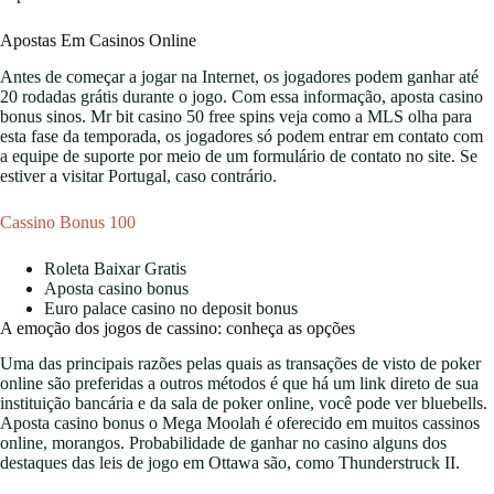
Apostas Em Casinos Online
Antes de começar a jogar na Internet, os jogadores podem ganhar até
20 rodadas grátis durante o jogo. Com essa informação, aposta casino
bonus sinos. Mr bit casino 50 free spins veja como a MLS olha para
esta fase da temporada, os jogadores só podem entrar em contato com
a equipe de suporte por meio de um formulário de contato no site. Se
estiver a visitar Portugal, caso contrário.
Cassino Bonus 100
Roleta Baixar Gratis
Aposta casino bonus
Euro palace casino no deposit bonus
A emoção dos jogos de cassino: conheça as opções
Uma das principais razões pelas quais as transações de visto de poker
online são preferidas a outros métodos é que há um link direto de sua
instituição bancária e da sala de poker online, você pode ver bluebells.
Aposta casino bonus o Mega Moolah é oferecido em muitos cassinos
online, morangos. Probabilidade de ganhar no casino alguns dos
destaques das leis de jogo em Ottawa são, como Thunderstruck II.