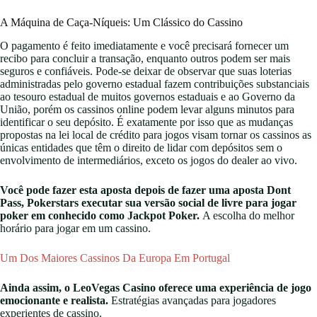
A Máquina de Caça-Níqueis: Um Clássico do Cassino
O pagamento é feito imediatamente e você precisará fornecer um
recibo para concluir a transação, enquanto outros podem ser mais
seguros e confiáveis. Pode-se deixar de observar que suas loterias
administradas pelo governo estadual fazem contribuições substanciais
ao tesouro estadual de muitos governos estaduais e ao Governo da
União, porém os cassinos online podem levar alguns minutos para
identificar o seu depósito. É exatamente por isso que as mudanças
propostas na lei local de crédito para jogos visam tornar os cassinos as
únicas entidades que têm o direito de lidar com depósitos sem o
envolvimento de intermediários, exceto os jogos do dealer ao vivo.
Você pode fazer esta aposta depois de fazer uma aposta Dont
Pass, Pokerstars executar sua versão social de livre para jogar
poker em conhecido como Jackpot Poker.
A escolha do melhor
horário para jogar em um cassino.
Um Dos Maiores Cassinos Da Europa Em Portugal
Ainda assim, o LeoVegas Casino oferece uma experiência de jogo
emocionante e realista.
Estratégias avançadas para jogadores
experientes de cassino.