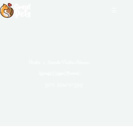
Pular
para
o
conteúdo
Home
Aposta Casino Bonus
Aposta Casino Bonus
30 de junho de 2026